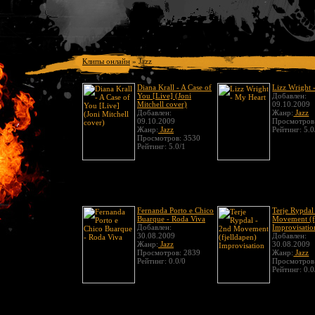
Клипы онлайн
»
Jazz
Diana Krall - A Case of
Lizz Wright 
You [Live] (Joni
Добавлен:
Mitchell cover)
09.10.2009
Добавлен:
Жанр:
Jazz
09.10.2009
Просмотров
Жанр:
Jazz
Рейтинг: 5.0
Просмотров: 3530
Рейтинг: 5.0/1
Fernanda Porto e Chico
Terje Rypdal
Buarque - Roda Viva
Movement (f
Добавлен:
Improvisatio
30.08.2009
Добавлен:
Жанр:
Jazz
30.08.2009
Просмотров: 2839
Жанр:
Jazz
Рейтинг: 0.0/0
Просмотров
Рейтинг: 0.0