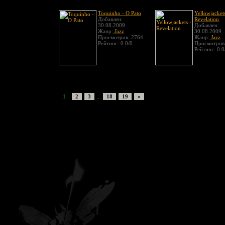
Toquinho - O Pato
Yellowjacket
Добавлен:
Revelation
30.08.2009
Добавлен:
Жанр:
Jazz
30.08.2009
Просмотров: 2764
Жанр:
Jazz
Рейтинг: 0.0/0
Просмотров
Рейтинг: 0.0
1
2
3
...
18
19
»