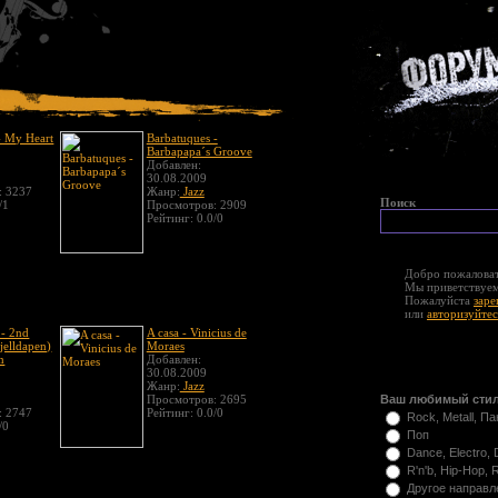
- My Heart
Barbatuques -
Barbapapa´s Groove
Добавлен:
30.08.2009
: 3237
Жанр:
Jazz
Поиск
/1
Просмотров: 2909
Рейтинг: 0.0/0
Добро пожаловат
Мы приветствуем
Пожалуйста
заре
или
авторизуйтес
 - 2nd
A casa - Vinicius de
jelldapen)
Moraes
n
Добавлен:
30.08.2009
Жанр:
Jazz
Просмотров: 2695
Ваш любимый сти
: 2747
Рейтинг: 0.0/0
Rock, Metall, Па
/0
Поп
Dance, Electro,
R'n'b, Hip-Hop, 
Другое направл