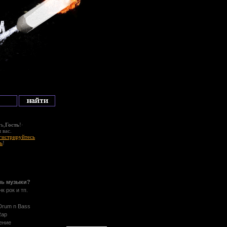
ь,
Гость
!·
 вас.
гистрируйтесь
ь
!
ль музыки?
нк рок и тп.
 Drum n Bass
Rap
ение