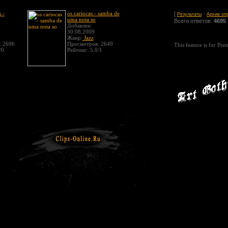
s -
os cariocas - samba de
[
·
Результаты
Архив оп
uma nota so
Всего ответов:
4695
Добавлен:
30.08.2009
Жанр:
Jazz
: 2696
Просмотров: 2649
This feature is for Pr
/0
Рейтинг: 5.0/1