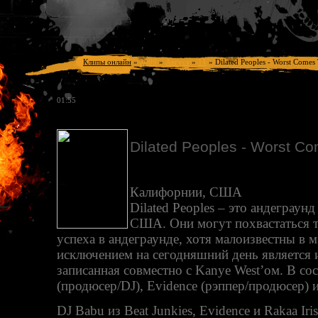
Клипы онлайн
»
2009
»
Август
»
11
»
Dilated Peoples - Worst Comes
01:55
Dilated Peoples - Worst C
Калифорнии, США
Dilated Peoples – это андеграун
США. Они могут похвастаться т
успеха в андеграунде, хотя малоизвестны в
исключением на сегодняшний день является и
записанная совместно с Kanye West’ом. В со
(продюсер/DJ), Evidence (рэппер/продюсер) и 
DJ Babu из Beat Junkies, Evidence и Rakaa Ir