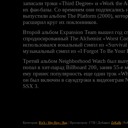
записали трэки «Third Degree» и «Work the A
их фан-базы. Со временем они подписались на
выпустили альбом The Platform (2000), кот
расширил круг их поклонников.
Второй альбом Expansion Team вышел год сп
спродюсированный The Alchemist «Worst Com
использовался вокальный сэмпл из «Survival 
музыкальный сэмпл из «I Forgot To Be Your 
Третий альбом Neighborhood Watch был выпу
попал в хит-парад Billboard 200, заняв 55-е
ему принес популярность еще один трэк «Wh
он был включен в саундтрэки к видеоиграм N
SSX 3.
Категория
:
R'n'b / Hip-Hop / Rap
|
Просмотров
: 1738 |
Добавил
:
ZeKaRi
|
Ре