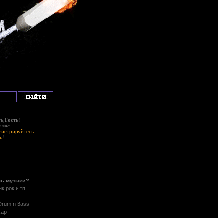
ь,
Гость
!·
 вас.
гистрируйтесь
ь
!
ль музыки?
нк рок и тп.
 Drum n Bass
Rap