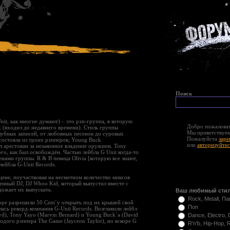
Поиск
a Unit, как многие думают) – это рэп-группа, в которую
Добро пожаловат
k (входил до недавнего времени). Стиль группы
Мы приветствуем
лубных записей, от любовных песенок до суровых
Пожалуйста
заре
состояла из троих рэпперов; Young Buck
или
авторизуйтес
л арестован за незаконное владение оружием. Tony
го, как был освобождён. Частью лейбла G Unit когда-то
енами группы. R & B певица Olivia [которую все знают,
лейбла G-Unit Records.
цене, поучаствовав на несметном количество миксов
твенный DJ, DJ Whoo Kid, который выпустил вместе с
дожает их выпускать.
Ваш любимый сти
Rock, Metall, Па
cope разрешили 50 Cent`у открыть под их крышей свой
Поп
ась рекорд-компания G-Unit Records. Возглавили лейбл
yd), Tony Yayo (Marvin Bernard) и Young Buck`а (David
Dance, Electro,
лодого рэппера The Game (Jayceon Taylor), но вскоре G
R'n'b, Hip-Hop, 