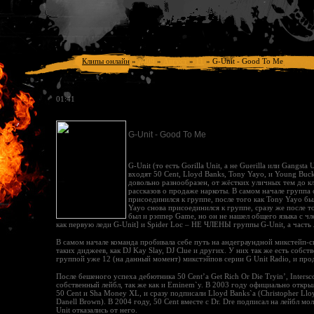
Клипы онлайн
»
2009
»
Август
»
11
»
G-Unit - Good To Me
01:41
G-Unit - Good To Me
G-Unit (то есть Gorilla Unit, а не Guerilla или Gangst
входят 50 Cent, Lloyd Banks, Tony Yayo, и Young Buc
довольно разнообразен, от жёстких уличных тем до к
рассказов о продаже наркоты. В самом начале группа 
присоединился к группе, после того как Tony Yayo бы
Yayo снова присоединился к группе, сразу же после то
был и рэппер Game, но он не нашел общего языка с чл
как первую леди G-Unit] и Spider Loc – НЕ ЧЛЕНЫ группы G-Unit, а часть 
В самом начале команда пробивала себе путь на андеграундной микстейп-с
таких диджеев, как DJ Kay Slay, DJ Clue и других. У них так же есть собс
группой уже 12 (на данный момент) микстэйпов серии G Unit Radio, и про
После бешеного успеха дебютника 50 Cent’а Get Rich Or Die Tryin’, Inters
собственный лейбл, так же как и Eminem`у. В 2003 году официально открыл
50 Cent и Sha Money XL, и сразу подписали Lloyd Banks`а (Christopher Llo
Danell Brown). В 2004 году, 50 Cent вместе с Dr. Dre подписал на лейбл мо
Unit отказались от него.