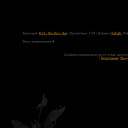
Категория
:
R'n'b / Hip-Hop / Rap
|
Просмотров
: 1730 |
Добавил
:
ZeKaRi
|
Ре
Всего комментариев
:
0
Добавлять комментарии могут только зарегис
[
Регистрация
|
Вход