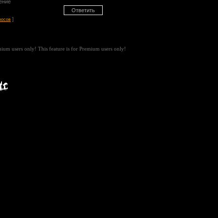
ение
]
росов
emium users only!
This feature is for Premium users only!