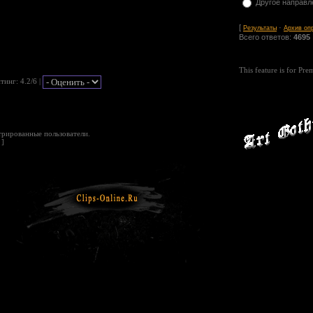
Другое направл
[
·
Результаты
Архив оп
Всего ответов:
4695
This feature is for Pr
йтинг
: 4.2/6 |
трированные пользователи.
]