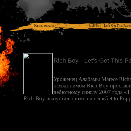
Клипы онлайн
»
2009
»
Август
»
11
»
Rich Boy - Let's Get This Paper
01:08
Rich Boy - Let's Get This P
Уроженец Алабамы Marece Richa
псевдонимом Rich Boy прослави
дебютному синглу 2007 года «T
Rich Boy выпустил промо сингл «Get to Popp