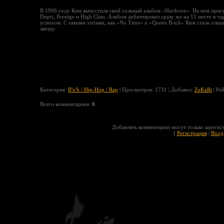
В 1996 году Ким выпустила свой сольный альбом «Hardcore». На нем присут
Dupri, Prestige и High Class. Альбом дебютировал сразу же на 11 месте в 
успехом. С такими хитами, как «No Time» и «Queen B-tch» Ким стала оли
звезду.
Категория
:
R'n'b / Hip-Hop / Rap
|
Просмотров
: 1731 |
Добавил
:
ZeKaRi
|
Ре
Всего комментариев
:
0
Добавлять комментарии могут только зарегис
[
Регистрация
|
Вход