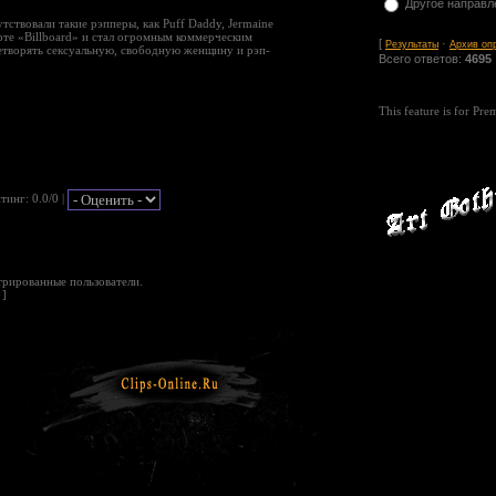
Другое направл
ствовали такие рэпперы, как Puff Daddy, Jermaine
чарте «Billboard» и стал огромным коммерческим
[
·
Результаты
Архив оп
цетворять сексуальную, свободную женщину и рэп-
Всего ответов:
4695
This feature is for Pr
йтинг
: 0.0/0 |
трированные пользователи.
]