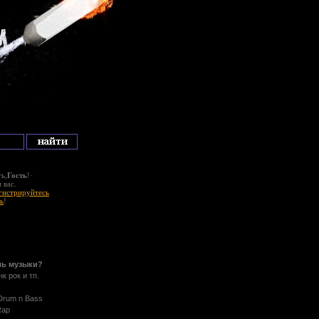
ь,
Гость
!·
 вас.
гистрируйтесь
ь
!
ль музыки?
нк рок и тп.
 Drum n Bass
Rap