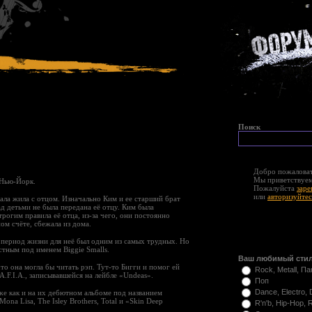
Поиск
Добро пожаловат
Мы приветствуем
 Нью-Йорк.
Пожалуйста
заре
или
авторизуйтес
тала жила с отцом. Изначально Ким и ее старший брат
ад детьми не была передана её отцу. Ким была
огим правила её отца, из-за чего, они постоянно
ом счёте, сбежала из дома.
 период жизни для неё был одним из самых трудных. Но
стным под именем Biggie Smalls.
Ваш любимый сти
то она могла бы читать рэп. Тут-то Бигги и помог ей
Rock, Metall, Па
A.F.I.A., записывавшейся на лейбле «Undeas».
Поп
Dance, Electro,
 же как и на их дебютном альбоме под названием
ona Lisa, The Isley Brothers, Total и «Skin Deep
R'n'b, Hip-Hop, 