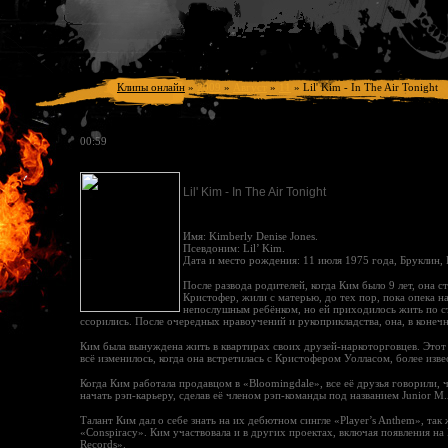
Клипы онлайн
»
2009
»
Август
»
11
»
Lil' Kim - In The Air Tonight
00:59
Lil' Kim - In The Air Tonight
Имя: Kimberly Denise Jones.
Псевдоним: Lil’ Kim.
Дата и место рождения: 11 июля 1975 года, Бруклин,
После развода родителей, когда Ким было 9 лет, она с
Кристофер, жили с матерью, до тех пор, пока опека н
непослушным ребёнком, но ей приходилось жить по стр
ссорились. После очередных нравоучений и рукоприкладства, она, в конечн
Ким была вынуждена жить в квартирах своих друзей-наркоторговцев. Этот
всё изменилось, когда она встретилась с Кристофером Уолласом, более изве
Когда Ким работала продавцом в «Bloomingdale», все её друзья говорили, ч
начать рэп-карьеру, сделав её членом рэп-команды под названием Junior M.
Талант Ким дал о себе знать на их дебютном сингле «Player’s Anthem», так
«Conspiracy». Ким участвовала и в других проектах, включая появления на M
Records».