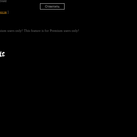
ение
]
росов
emium users only!
This feature is for Premium users only!