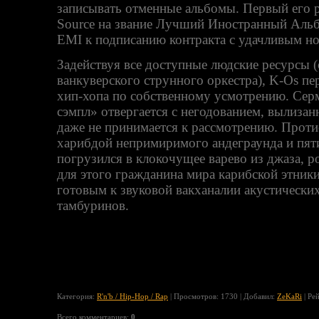
записывать отменные альбомы. Первый его 
Source на звание Лучший Иностранный Альб
EMI к подписанию контракта с удачливым н
Задействуя все доступные людские ресурсы 
ванкуверского струнного оркестра), K-Os п
хип-хопа по собственному усмотрению. Сер
сэмпл» отвергается с негодованием, вылиза
даже не принимается к рассмотрению. Прот
харибдой непримиримого андеграунда и пят
погрузился в клокочущее варево из джаза, р
для этого гражданина мира карибской этник
готовым к звуковой вакханалии акустических
тамбуринов.
Категория
:
R'n'b / Hip-Hop / Rap
|
Просмотров
: 1730 |
Добавил
:
ZeKaRi
|
Ре
Всего комментариев
:
0