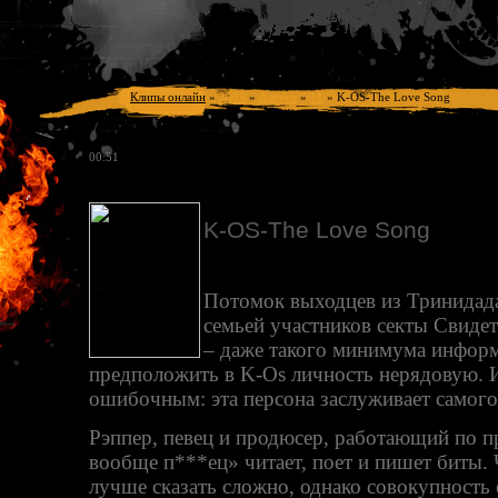
Клипы онлайн
»
2009
»
Август
»
11
»
K-OS-The Love Song
00:51
K-OS-The Love Song
Потомок выходцев из Тринидад
семьей участников секты Свиде
– даже такого минимума информ
предположить в K-Os личность нерядовую. 
ошибочным: эта персона заслуживает самого
Рэппер, певец и продюсер, работающий по п
вообще п***ец» читает, поет и пишет биты. Ч
лучше сказать сложно, однако совокупность 